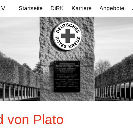
.V.
Startseite
DiRK
Karriere
Angebote
ip to main content
Skip to navigat
 von Plato