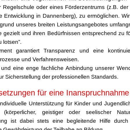
er Regelschule oder eines Förderzentrums (z.B. de
e Entwicklung in Dannenberg), zu ermöglichen. Wi
rund unseres breiten Leistungsangebotes umfangr
e gezielt und ihren Bedürfnissen entsprechend zu f
u lotsen”.
ent garantiert Transparenz und eine kontinuier
Prozesse und Verfahrensweisen.
 und eine enge fachliche Anbindung unserer Wen
r Sicherstellung der professionellen Standards.
setzungen für eine Inanspruchnahme
individuelle Unterstützung für Kinder und Jugendlic
n (körperlicher, geistiger oder seelischer Natu
tung ist dabei stets eine begleitende Hilfe durch
ie Gewährleistung der Teilhabe an Bildung.