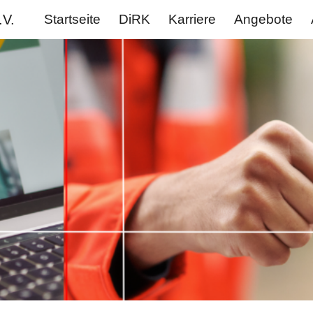
.V.
Startseite
DiRK
Karriere
Angebote
ip to main content
Skip to navigat