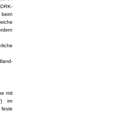
r DRK-
r beim
eiche
ördern
liche
dland-
he mit
r) im
 feste