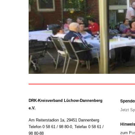
Spende
DRK-Kreisverband Lüchow-Dannenberg
e.V.
Jetzt S
Am Reiterstadion 1a, 29451 Dannenberg
Hinweis
Telefon 0 58 61 / 98 80-0
,
Telefax 0 58 61 /
zum P
or
98 80-88