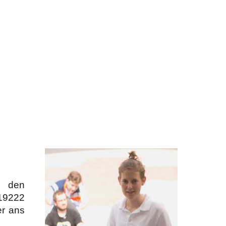
w den
-19222
er ans