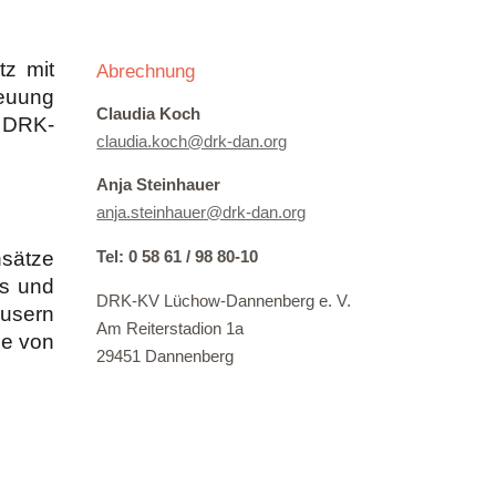
tz mit
Abrechnung
reuung
Claudia Koch
 DRK-
claudia.koch@drk-dan.org
Anja Steinhauer
anja.steinhauer@drk-dan.org
nsätze
Tel: 0 58 61 / 98 80-10
ss und
DRK-KV Lüchow-Dannenberg e. V.
äusern
Am Reiterstadion 1a
ie von
29451 Dannenberg