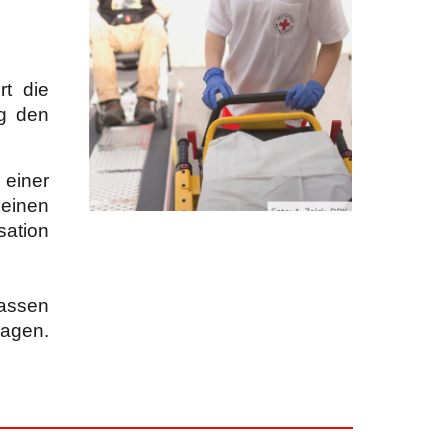
rt die
ng den
einer
 einen
sation
kassen
ragen.
.