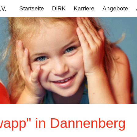
.V.
Startseite
DiRK
Karriere
Angebote
ip to main content
Skip to navigat
wapp" in Dannenberg