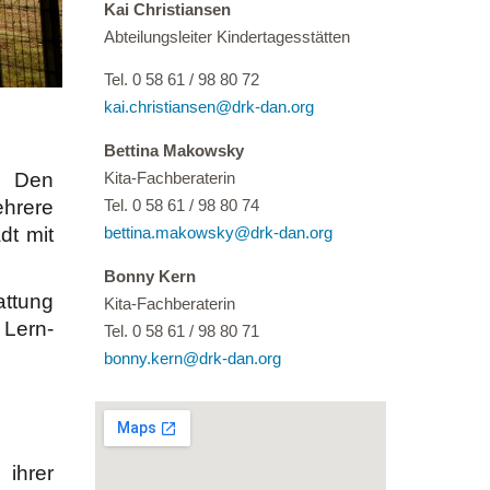
Kai Christiansen
Abteilungsleiter Kindertagesstätten
Tel. 0 58 61 / 98 80 72
kai.christiansen@drk-dan.
org
Bettina Makowsky
. Den
Kita-Fachberaterin
hrere
Tel. 0 58 61 / 98 80 74
dt mit
bettina.makowsky@drk-dan.org
Bonny Kern
attung
Kita-Fachberaterin
 Lern-
Tel. 0 58 61 / 98 80 71
bonny.kern@drk-dan.org
 ihrer