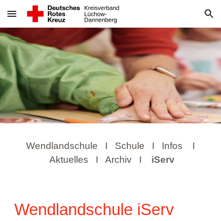
Skip to main content
Skip to navigation
Wendlandschule
I
Schule
I
Infos
I
Aktuelles
I
Archiv
I
iServ
Wendlandschule
iServ