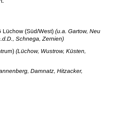
t.
 Lüchow (Süd/West)
(u.a. Gartow, Neu
.d.D., Schnega, Zernien)
trum)
(Lüchow, Wustrow, Küsten,
annenberg, Damnatz, Hitzacker,