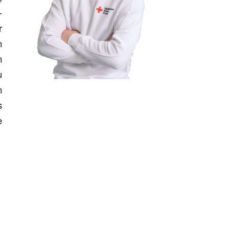
-
r
n
n
u
n
s
e