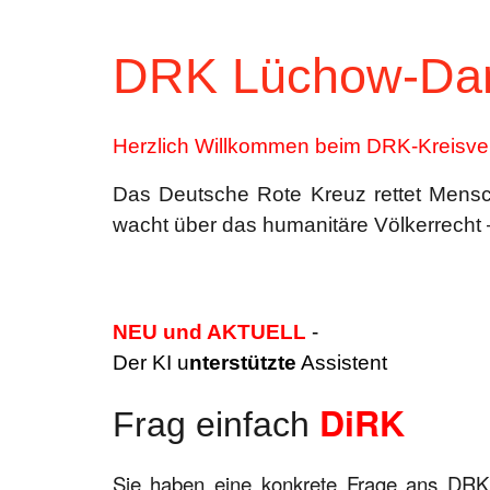
DRK Lüchow-Dan
Herzlich Willkommen beim DRK-Kreisv
Das Deutsche Rote Kreuz rettet Mensch
wacht über das humanitäre Völkerrecht 
NEU und AKTUELL
-
Der KI u
nterstützte
Assistent
DiRK
Frag einfach
Sie haben eine konkrete Frage ans DRK